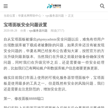
当前位置：
华夏名网帮助中心
>
vps服务器问题
>
正文
宝塔面板安全问题设置
2020-08-28
分类：
vps服务器问题
阅读(3717)
自从宝塔面板被爆出phpmyadmin安全问题以后，难免有些用户
出现数据库被下载或者被删除的问题，如果庆幸还没有被发现
安全问题的，华夏名网已经发布公告通知大家，按照官方的方
法升级到最新版本。当然我们在升级之前最好做备份确保没有
问题，同时我们在升级完毕之后，还是需要做一些安全处理
的，比如我们已有网站账户和数据库账户信息都要更换更新。
确实目前我们市面上使用的可视化服务器管理面板中，宝塔面
板是使用最多的工具之一。但是既然有安全的风险问题，我们
还是需要去注意防范的，增加安全意识。
第一、修改面板8888端口