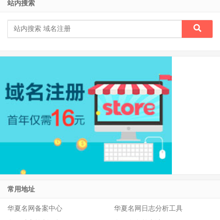
站内搜索
常用地址
华夏名网备案中心
华夏名网日志分析工具