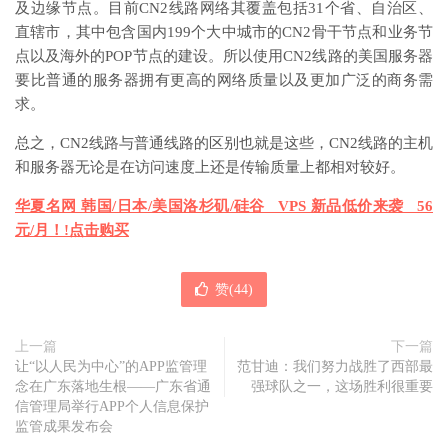
及边缘节点。目前CN2线路网络其覆盖包括31个省、自治区、
直辖市，其中包含国内199个大中城市的CN2骨干节点和业务节
点以及海外的POP节点的建设。所以使用CN2线路的美国服务器
要比普通的服务器拥有更高的网络质量以及更加广泛的商务需
求。
总之，CN2线路与普通线路的区别也就是这些，CN2线路的主机
和服务器无论是在访问速度上还是传输质量上都相对较好。
华夏名网 韩国/日本/美国洛杉矶/硅谷 VPS 新品低价来袭
56
元/月
！!点击购买
赞(
44
)
上一篇
下一篇
让“以人民为中心”的APP监管理
范甘迪：我们努力战胜了西部最
念在广东落地生根——广东省通
强球队之一，这场胜利很重要
信管理局举行APP个人信息保护
监管成果发布会