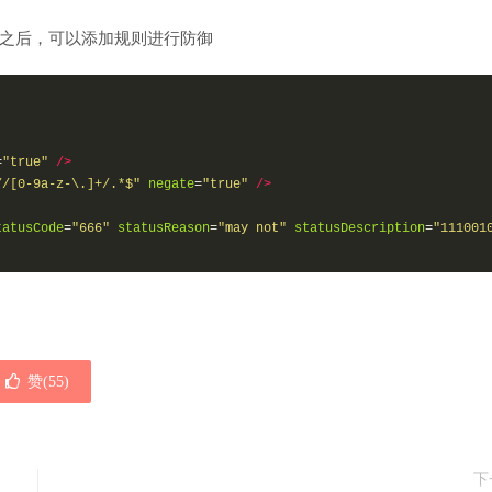
模块之后，可以添加规则进行防御
=
"true"
/>
//[0-9a-z-\.]+/.*$"
negate
=
"true"
/>
tatusCode
=
"666"
statusReason
=
"may not"
statusDescription
=
"111001
赞(
55
)
下