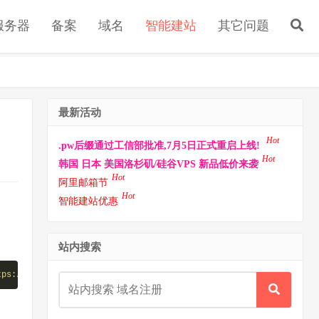
s服务器
备案
域名
智能建站
其它问题
最新活动
Hot
.pw后缀通过工信部批准,7月5日正式重启上线!
Hot
韩国 日本 美国洛杉矶/硅谷VPS 新品低价来袭
Hot
阿里邮箱节
Hot
智能建站优惠
站内搜索
tps://www.xxxx.cn/spider.html)"
--
referer 
"554fcae493e564ee0dc75