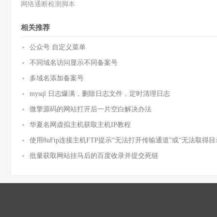
网络通断检测脚本
相关推荐
公众号 自定义菜单
不同域名访问显示不同备案号
多域名添加备案号
mysql 日志爆满，删除日志文件，定时清理日志
微擎源码的网站打开后一片空白解决办法
华夏名网虚拟主机获取主机IP教程
使用8uFtp连接主机FTP提示“无法打开传输通道”或“无法取得
批量获取网站挂马后的百度收录并提交死链