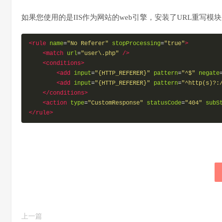
如果您使用的是IIS作为网站的web引擎，安装了URL重写
<rule
name
=
"No Referer"
stopProcessing
=
"true"
>
<match
url
=
"user\.php"
/>
<conditions>
<add
input
=
"{HTTP_REFERER}"
pattern
=
"^$"
negate
<add
input
=
"{HTTP_REFERER}"
pattern
=
"^http(s)?:
</conditions>
<action
type
=
"CustomResponse"
statusCode
=
"404"
subS
</rule>
上一篇