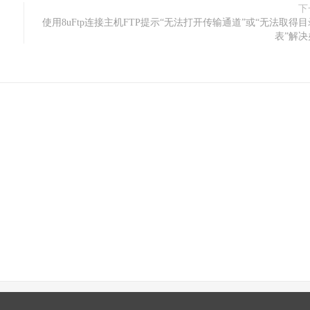
下
使用8uFtp连接主机FTP提示“无法打开传输通道”或“无法取得
表”解决