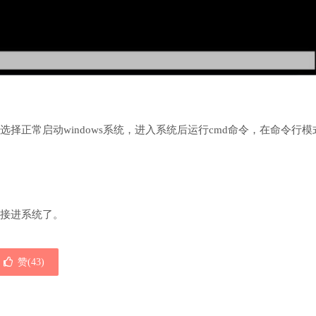
正常启动windows系统，进入系统后运行cmd命令，在命令行模
接进系统了。
赞(
43
)