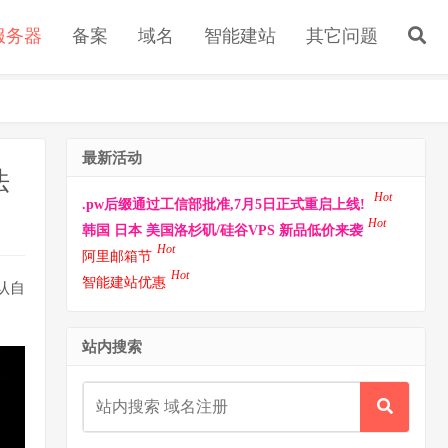
s服务器
备案
域名
智能建站
其它问题
最新活动
法
Hot
.pw后缀通过工信部批准,7月5日正式重启上线!
Hot
韩国 日本 美国洛杉矶/硅谷VPS 新品低价来袭
Hot
阿里邮箱节
Hot
智能建站优惠
认自
站内搜索