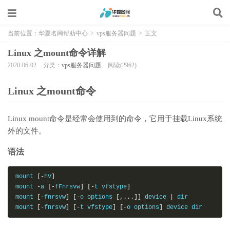
当前位置：
华夏名网帮助中心
>
vps服务器问题
>
正文
Linux 之mount命令详解
2020-06-02
分类：
vps服务器问题
阅读(2962)
Linux 之mount命令
Linux mount命令是经常会使用到的命令，它用于挂载Linux系统
外的文件。
语法
mount 
[-
hV
]
mount 
-
a 
[-
fFnrsvw
]
[-
t vfstype
]
mount 
[-
fnrsvw
]
[-
o options 
[,...]]
 device 
|
 dir

mount 
[-
fnrsvw
]
[-
t vfstype
]
[-
o options
]
 device dir