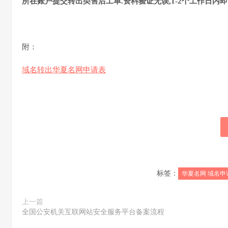
所在账户提交转出类售后工单.资料验证无误,1-2个工作日内即
附：
域名转出华夏名网申请表
标签：
华夏名网 域名申
上一篇
全国公安机关互联网站安全服务平台备案流程