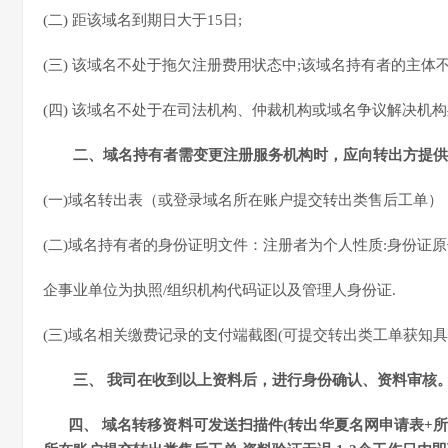
(二) 距该域名到期日大于15日;
(三) 该域名不处于拖欠注册费用状态中;该域名持有者的主体
(四) 该域名不处于在司法机构、仲裁机构或域名争议解决机
二、域名持有者需变更注册服务机构时，应向转出方提供
(一)域名转出表（或登录域名所在账户提交转出类售后工单）
(二)域名持有者的身份证明文件：注册者为个人性质:身份证
企事业单位为执照/组织机构代码证以及管理人身份证.
(三)域名相关缴费记录的支付端截图(可提交转出类工单获知
三、 我司在收到以上资料后，进行身份确认、资料审核。
四
、
域名转移资料可发送
扫描件(转出华夏名网申请表+所有者