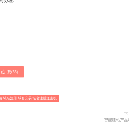
可办理.
赞(
55
)
请 域名注册 域名交易 域名注册送主机
下
智能建站产品