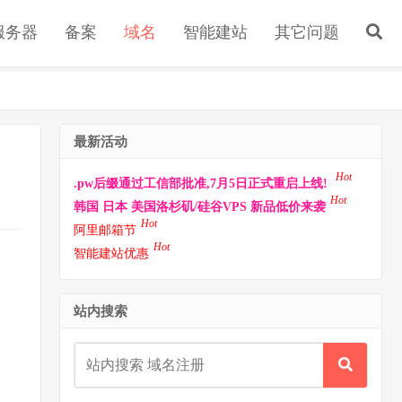
s服务器
备案
域名
智能建站
其它问题
最新活动
Hot
.pw后缀通过工信部批准,7月5日正式重启上线!
Hot
韩国 日本 美国洛杉矶/硅谷VPS 新品低价来袭
Hot
阿里邮箱节
Hot
智能建站优惠
站内搜索