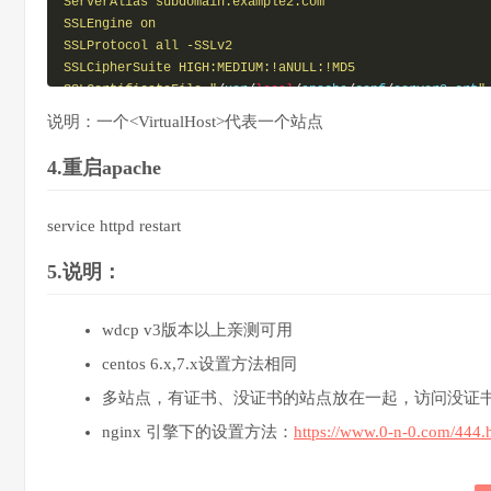
ServerAlias subdomain.example2.com

SSLEngine on

SSLProtocol all -SSLv2

SSLCipherSuite HIGH:MEDIUM:!aNULL:!MD5

SSLCertificateFile "
/
usr
/
local
/
apache
/
conf
/
server2
.
crt
"

SSLCertificateKeyFile "
/
usr
/
local
/
apache
/
conf
/
server2
.
k
说明：一个<VirtualHost>代表一个站点
SSLCertificateChainFile "
/
usr
/
local
/
apache
/
conf
/
1
_root_
<FilesMatch "
\.
(
cgi
|
shtml
|
phtml
|
php
)
$
">

4.重启apache
    SSLOptions +StdEnvVars

</FilesMatch>

<Directory "
/
usr
/
local
/
apache
/
htdocs
/
example2
.
com
">

service httpd restart
    AllowOverride All

    SSLOptions +StdEnvVars

5.说明：
</Directory>

</VirtualHost>
wdcp v3版本以上亲测可用
centos 6.x,7.x设置方法相同
多站点，有证书、没证书的站点放在一起，访问没证
nginx 引擎下的设置方法：
https://www.0-n-0.com/444.