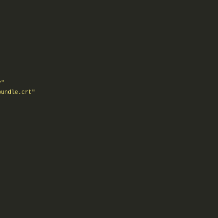
y"
bundle.crt"