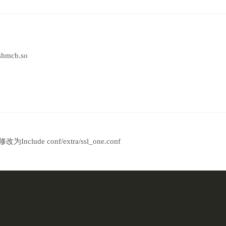
shmcb.so
为Include conf/extra/ssl_one.conf