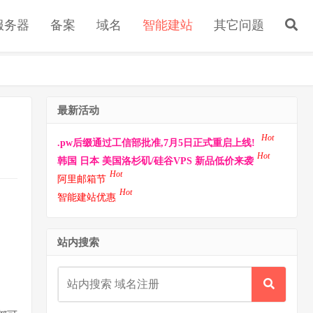
s服务器
备案
域名
智能建站
其它问题
最新活动
Hot
.pw后缀通过工信部批准,7月5日正式重启上线!
Hot
韩国 日本 美国洛杉矶/硅谷VPS 新品低价来袭
Hot
阿里邮箱节
Hot
智能建站优惠
站内搜索