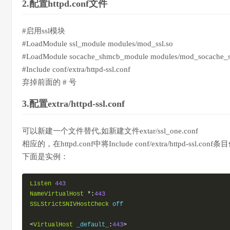
2.配置httpd.conf文件
#启用ssl模块
#LoadModule ssl_module modules/mod_ssl.so
#LoadModule socache_shmcb_module modules/mod_socache_
#Include conf/extra/httpd-ssl.conf
弃掉前面的 # 号
3.配置extra/httpd-ssl.conf
可以新建一个文件替代,如新建文件extar/ssl_one.conf
相应的，在httpd.conf中将Include conf/extra/httpd-ssl.conf条目修改
下面是实例：
Listen
443
NameVirtualHost
*:
443
SSLStrictSNIVHostCheck
 off

<
VirtualHost
 _default_
:
443
>