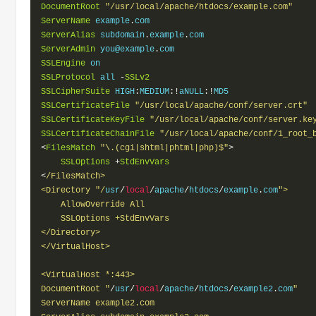
DocumentRoot
"/usr/local/apache/htdocs/example.com"
ServerName
 example
.
ServerAlias
 subdomain
.
example
.
ServerAdmin
 you@example
.
SSLEngine
SSLProtocol
 all 
-
SSLv2
SSLCipherSuite
 HIGH
:
MEDIUM
:!
aNULL
:!
SSLCertificateFile
"/usr/local/apache/conf/server.crt"
SSLCertificateKeyFile
"/usr/local/apache/conf/server.ke
SSLCertificateChainFile
"/usr/local/apache/conf/1_root_
<
FilesMatch
"\.(cgi|shtml|phtml|php)$"
>
SSLOptions
+
StdEnvVars
<
/FilesMatch>

<Directory "/
usr
/
local
/
apache
/
htdocs
/
example
.
com
">

    AllowOverride All

    SSLOptions +StdEnvVars

</Directory>

</VirtualHost>

<VirtualHost *:443>

DocumentRoot "
/
usr
/
local
/
apache
/
htdocs
/
example2
.
com
"

ServerName example2.com
