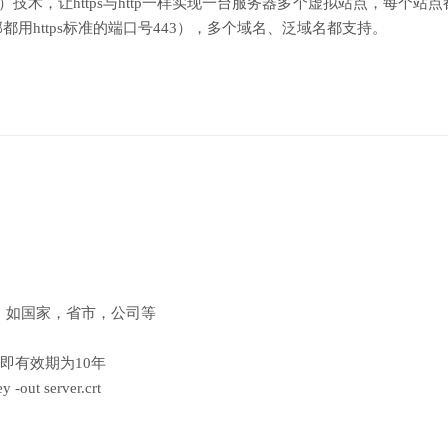
务器名称指示）技术，让https与http一样实现一台服务器多个虚拟站点，每个站
用https标准的端口号443），多个域名、泛域名都支持。
，如国家，省市，公司等
即有效期为10年
y -out server.crt