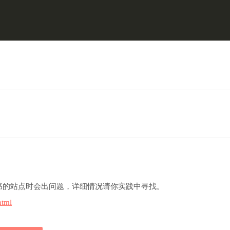
ey
"

bundle2
.
crt
"

书的站点时会出问题，详细情况请你实践中寻找。
html