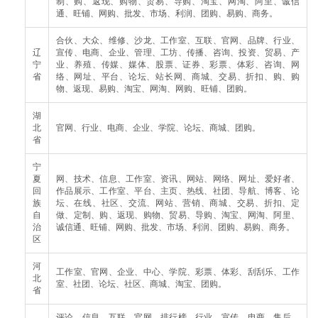
制、购、返现、购物、贸易、导购、淘宝、网淘、阿里、诚信
通、旺铺、网购、批发、市场、利润、团购、易购、商务。
合伙、大众、维修、沙龙、工作室、互联、官网、品牌、行业、
辽
宣传、电商、企业、管理、工坊、传播、咨询、投资、贸易、产
宁
业、养殖、传媒、媒体、股票、证券、彩票、体彩、咨询、网
省
络、网址、平台、论坛、站长网、商城、交易、折扣、购、购
物、返现、易购、淘宝、网淘、网购、旺铺、团购。
湖
北
官网、行业、电商、企业、学院、论坛、商城、团购。
省
宁
夏
网、技术、信息、工作室、资讯、网站、网络、网址、爱好者、
回
作品展示、工作室、平台、主页、热线、社团、导航、博客、论
族
坛、在线、社区、交流、网站、营销、商城、交易、折扣、定
自
做、定制、购、返现、购物、贸易、导购、淘宝、网淘、阿里、
治
诚信通、旺铺、网购、批发、市场、利润、团购、易购、商务。
区
河
工作室、官网、企业、中心、学院、彩票、体彩、刮刮乐、工作
北
室、社团、论坛、社区、商城、淘宝、团购。
省
评论、信息、互联、官网、排行榜、行业、宣传、电商、售后、