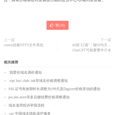
注：具体价格请在对应调整日期到会员中心-价格列表查看。
赞(
20
)
上一篇
下一篇
centos挂载NTFS文件系统
AI很“口渴”：聊10句天，
ChatGPT可能要费半斤水
相关推荐
.我爱你域名调价通知
.vip/.biz/.club/.ink等域名价格调整通知
SSL证书有效期时长调整为199天及Digicert价格变动的通知
pw,site,store等多后缀续费价格调整通知
域名滥用投诉举报流程
.cn/.中国域名隐私保护服务