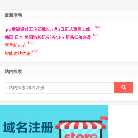
最新活动
Hot
.pw后缀通过工信部批准,7月5日正式重启上线!
Hot
韩国 日本 美国洛杉矶/硅谷VPS 新品低价来袭
Hot
阿里邮箱节
Hot
智能建站优惠
站内搜索