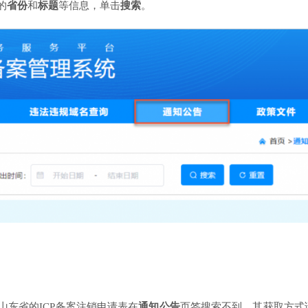
的
省份
和
标题
等信息，单击
搜索
。
东省的ICP备案注销申请表在
通知公告
页签搜索不到，其获取方式