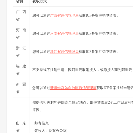
省份
获取方式
广西
您可以通过
广西省通信管理局
获取ICP备案注销申请表。
省
河南
您可以通过
河南省通信管理局
获取ICP备案注销申请表。
省
浙江
您可以通过
浙江省通信管理局
获取ICP备案注销申请表。
省
福建
不支持线下注销申请。因阿里云取消接入，或原接入商为阿里云
省
新疆
您可以通过
新疆维吾尔自治区通信管理局
获取ICP备案注销申请
省
需提供相关材料并邮寄至规定地点。邮件签收后2个工作日后可
原因。
山东
· 邮寄信息
省
· 签收人：备案办公室|