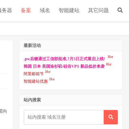
s服务器
备案
域名
智能建站
其它问题
最新活动
Hot
.pw后缀通过工信部批准,7月5日正式重启上线!
Hot
韩国 日本 美国洛杉矶/硅谷VPS 新品低价来袭
Hot
阿里邮箱节
Hot
智能建站优惠
站内搜索
需向
。