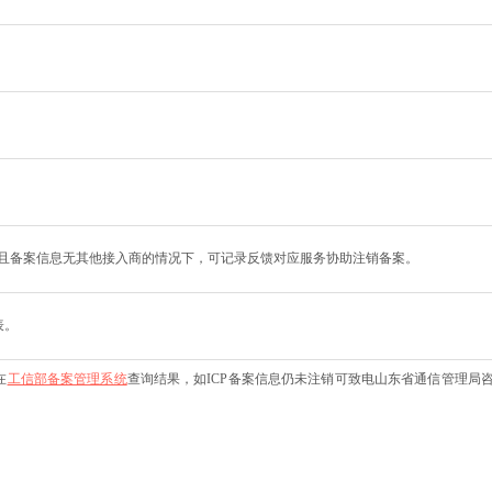
且备案信息无其他接入商的情况下，可记录反馈对应服务协助注销备案。
表。
在
工信部备案管理系统
查询结果，如ICP备案信息仍未注销可致电山东省通信管理局