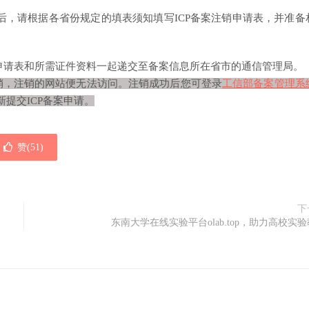
档后，请根据各省份规定的填表须知填写ICP备案注销申请表，并准备
申请表和所需证件资料一起递交至备案信息所在省市的通信管理局。
销，注销的网站便无法访问。注销成功后您可登录
工信部备案管理系
新提交ICP备案申请。
赞(
51
)
下
东南大学在线实验平台olab.top，助力高校实