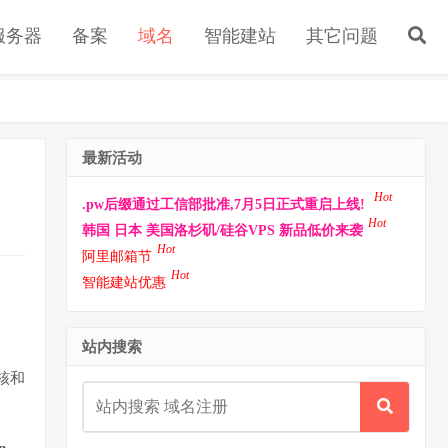
s服务器
备案
域名
智能建站
其它问题
最新活动
Hot
.pw后缀通过工信部批准,7月5日正式重启上线!
Hot
韩国 日本 美国洛杉矶/硅谷VPS 新品低价来袭
Hot
阿里邮箱节
Hot
智能建站优惠
站内搜索
核和