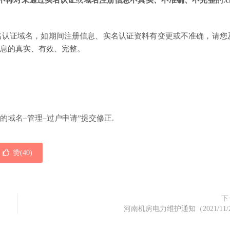
不再对未通过实名认证
或
域名注册信息不真实、不准确、不完整
的
.
名认证域名，如期间注册信息、实名认证资料有变更或不准确，请您
息的真实、有效、完整。
我的域名–管理–过户申请”提交修正.
赞(
40
)
下
河南机房电力维护通知（2021/11/