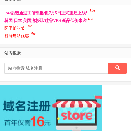
Hot
.pw后缀通过工信部批准,7月5日正式重启上线!
Hot
韩国 日本 美国洛杉矶/硅谷VPS 新品低价来袭
Hot
阿里邮箱节
Hot
智能建站优惠
站内搜索