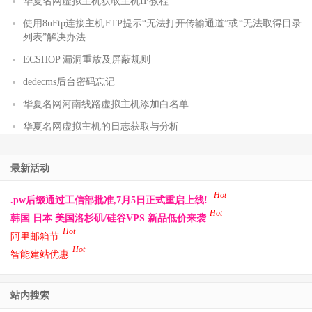
华夏名网虚拟主机获取主机IP教程
使用8uFtp连接主机FTP提示“无法打开传输通道”或“无法取得目录
列表”解决办法
ECSHOP 漏洞重放及屏蔽规则
dedecms后台密码忘记
华夏名网河南线路虚拟主机添加白名单
华夏名网虚拟主机的日志获取与分析
最新活动
Hot
.pw后缀通过工信部批准,7月5日正式重启上线!
Hot
韩国 日本 美国洛杉矶/硅谷VPS 新品低价来袭
Hot
阿里邮箱节
Hot
智能建站优惠
站内搜索