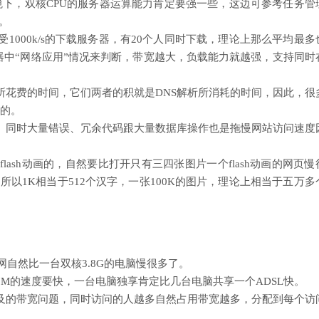
下，双核CPU的服务器运算能力肯定要强一些，这边可参考任务管
。
000k/s的下载服务器，有20个人同时下载，理论上那么平均最多
理器中“网络应用”情况来判断，带宽越大，负载能力就越强，支持同时
析所花费的时间，它们两者的积就是DNS解析所消耗的时间，因此，很
要的。
。同时大量错误、冗余代码跟大量数据库操作也是拖慢网站访问速度
ash动画的，自然要比打开只有三四张图片一个flash动画的网页慢
，所以1K相当于512个汉字，一张100K的图片，理论上相当于五万多
网自然比一台双核3.8G的电脑慢很多了。
1M的速度要快，一台电脑独享肯定比几台电脑共享一个ADSL快。
及的带宽问题，同时访问的人越多自然占用带宽越多，分配到每个访