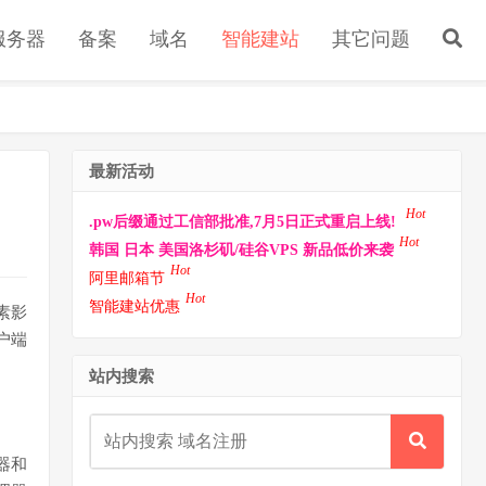
s服务器
备案
域名
智能建站
其它问题
最新活动
Hot
.pw后缀通过工信部批准,7月5日正式重启上线!
Hot
韩国 日本 美国洛杉矶/硅谷VPS 新品低价来袭
Hot
阿里邮箱节
Hot
智能建站优惠
素影
户端
站内搜索
器和