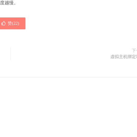
速度越慢。
赞(
22
)
下
虚拟主机绑定