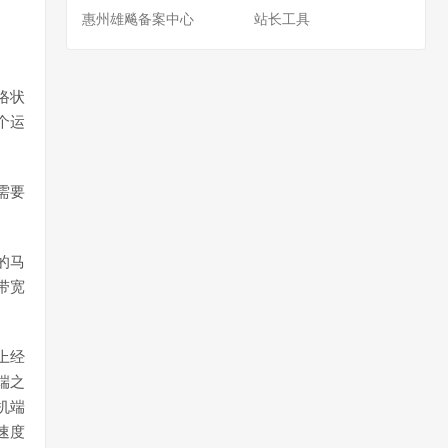
惠州雄飚备案中心
站长工具
络状
个运
需要
的马
带宽
上经
端之
机端
速度