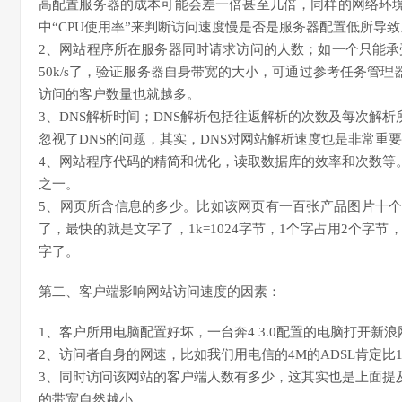
高配置服务器的成本可能会差一倍甚至几倍，同样的网络环境
中“CPU使用率”来判断访问速度慢是否是服务器配置低所导致
2、网站程序所在服务器同时请求访问的人数；如一个只能承受1
50k/s了，验证服务器自身带宽的大小，可通过参考任务管
访问的客户数量也就越多。
3、DNS解析时间；DNS解析包括往返解析的次数及每次解
忽视了DNS的问题，其实，DNS对网站解析速度也是非常重
4、网站程序代码的精简和优化，读取数据库的效率和次数等
之一。
5、网页所含信息的多少。比如该网页有一百张产品图片十个fl
了，最快的就是文字了，1k=1024字节，1个字占用2个字节
字了。
第二、客户端影响网站访问速度的因素：
1、客户所用电脑配置好坏，一台奔4 3.0配置的电脑打开新浪
2、访问者自身的网速，比如我们用电信的4M的ADSL肯定比
3、同时访问该网站的客户端人数有多少，这其实也是上面提
的带宽自然越小。