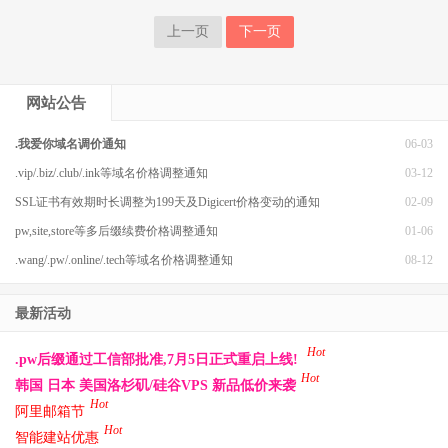
上一页
下一页
网站公告
.我爱你域名调价通知
06-03
.vip/.biz/.club/.ink等域名价格调整通知
03-12
SSL证书有效期时长调整为199天及Digicert价格变动的通知
02-09
pw,site,store等多后缀续费价格调整通知
01-06
.wang/.pw/.online/.tech等域名价格调整通知
08-12
最新活动
Hot
.pw后缀通过工信部批准,7月5日正式重启上线!
Hot
韩国 日本 美国洛杉矶/硅谷VPS 新品低价来袭
Hot
阿里邮箱节
Hot
智能建站优惠