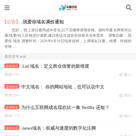
【公告】
.我爱你域名调价通知
您好， 因上游注册局成本变化,以下后缀将调整价格。届时华夏名网将对注
册/续费/转入价格进行调整,建议您适当提前安排相关业务需求。 调整后缀：.我
爱你 域名 调整时间：2026年6月10日结束促销，上调域名注册，续费，转移的
价格 ...
最新发布
第3页
.Ltd 域名：定义商业信誉的新维度
媒体报道
阅读(229)
赞(
0
)
中文域名： 你的网站地址，也可以说中文
媒体报道
阅读(224)
赞(
0
)
为什么互联网成名现在比一集 Netflix 还短？
媒体报道
阅读(177)
赞(
0
)
.news域名：权威与速度的数字化注脚
媒体报道