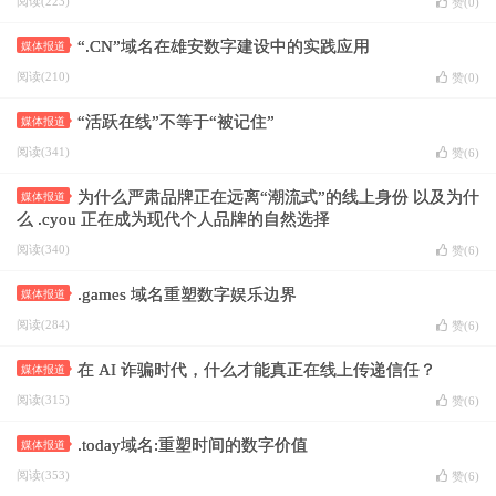
阅读(223)
赞(
0
)
“.CN”域名在雄安数字建设中的实践应用
媒体报道
阅读(210)
赞(
0
)
“活跃在线”不等于“被记住”
媒体报道
阅读(341)
赞(
6
)
为什么严肃品牌正在远离“潮流式”的线上身份 以及为什
媒体报道
么 .cyou 正在成为现代个人品牌的自然选择
阅读(340)
赞(
6
)
.games 域名重塑数字娱乐边界
媒体报道
阅读(284)
赞(
6
)
在 AI 诈骗时代，什么才能真正在线上传递信任？
媒体报道
阅读(315)
赞(
6
)
.today域名:重塑时间的数字价值
媒体报道
阅读(353)
赞(
6
)