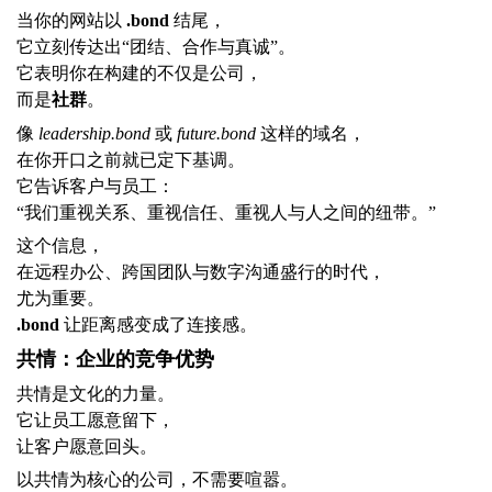
当你的网站以
.bond
结
尾，
它立刻
传
达出
“
团结
、合作与真
诚
”
。
它表明你在构建的不
仅
是公司，
而是
社群
。
像
leadership.bond
或
future.bond
这样
的域名，
在你开口之前就已定下基
调
。
它告
诉
客
户
与
员
工：
“
我
们
重
视
关系、重
视
信任、重
视
人与人之
间
的
纽带
。
”
这
个信息，
在
远
程
办
公、跨国
团队
与数字沟通盛行的
时
代，
尤
为
重要。
.bond
让
距离感
变
成了
连
接感
。
共情：企
业
的
竞
争
优
势
共情是文化的力量。
它
让员
工愿意留下，
让
客
户
愿意回
头
。
以共情
为
核心的公司，不需要喧
嚣
。