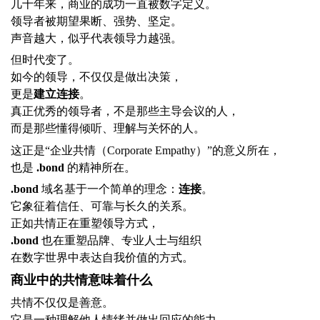
几十年来，商
业
的成功一直被数字定
义
。
领导
者被期望果断、
强
势
、
坚
定。
声音越大，似乎代表
领导
力越
强
。
但
时
代
变
了。
如今的
领导
，不
仅仅
是做出决策，
更是
建立
连
接
。
真正
优
秀的
领导
者，不是那些主
导
会
议
的人，
而是那些懂得
倾
听、理解与关
怀
的人
。
这
正是
“
企
业
共情（
Corporate Empathy
）
”
的意
义
所在
，
也是
.bond
的精神所在
。
.bond
域名基于一个
简单
的理念：
连
接
。
它象征着信任、可靠与
长
久的关系。
正如共情正在重塑
领导
方式，
.bond
也在重塑品牌、
专业
人士与
组织
在数字世界中表达自我价
值
的方式
。
商
业
中的共情意味着什
么
共情不
仅仅
是善意。
它是一种理解他人情
绪
并做出回
应
的能力。