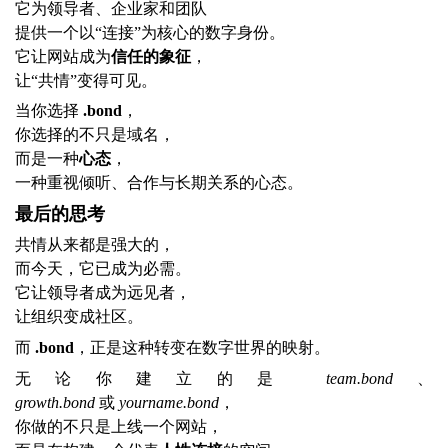
它
为领导
者、企
业
家和
团队
提供一个以
“
连
接
”
为
核心的数字身份。
它
让
网站成
为
信任的象征
，
让
“
共情
”
变
得可
见
。
当你
选择
.bond
，
你
选择
的不只是域名，
而是一种
心
态
，
一种重
视倾
听、合作与
长
期关系的心
态
。
最后的思
考
共情从来都是
强
大的，
而今天，它已成
为
必需。
它
让领导
者成
为
远
见
者，
让组织变
成社区
。
而
.bond
，正是
这
种
转变
在数字世界的映射
。
无
论
你建立的是
team.bond
、
growth.bond
或
yourname.bond
，
你做的不只是上
线
一个网站，