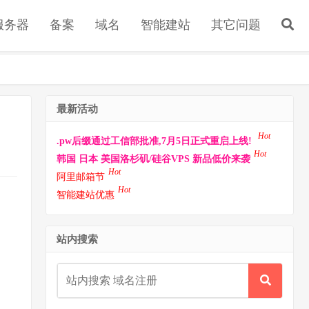
s服务器
备案
域名
智能建站
其它问题
最新活动
Hot
.pw后缀通过工信部批准,7月5日正式重启上线!
Hot
韩国 日本 美国洛杉矶/硅谷VPS 新品低价来袭
Hot
阿里邮箱节
Hot
智能建站优惠
站内搜索