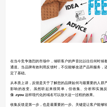
在当今
竞
争激烈的市
场
中，
倾
听客
户
的声音比以往任何
时
候
通道。当品牌有效利用反
馈时
，不
仅
能
够
改
进产
品和服
务
，
定了基
础
。
从本
质
上
讲
，反
馈
是关于了解您的品牌如何与最重要的人群
影响的改
变
。
虽
然听起来很
简单
，但收集、分析和
实
施
像
.cyou
这样现
代化的域名可以放大
这
一
过
程的效果
。
收集反
馈
是第一步，也是最重要的一步。关
键
是
让
客
户
能
够