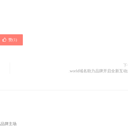
赞(
1
)
下
.world域名助力品牌开启全新互
专属品牌主场