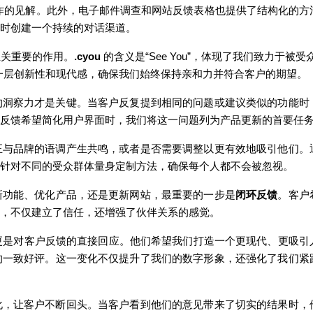
作的
见
解。此外，
电
子
邮
件
调查
和网站反
馈
表格也提供了
结
构化的方
时创
建一个持
续
的
对话
渠道
。
至关重要的作用。
.cyou
的含
义
是
“See You”
，体
现
了我
们
致力于被受
一
层创
新性和
现
代感，确保我
们
始
终
保持
亲
和力并符合客
户
的期望
。
的洞察力才是关
键
。当客
户
反复提到相同的
问题
或建
议
类
似的功能
时
反
馈
希望
简
化用
户
界面
时
，我
们
将
这
一
问题
列
为产
品更新的首要任
正与品牌的
语调产
生共
鸣
，或者是否需要
调
整以更有效地吸引他
们
。
针对
不同的受众群体量身定制方法，确保每个人都不会被忽
视
。
新功能、
优
化
产
品，
还
是更新网站，最重要的一步是
闭环
反
馈
。客
户
，不
仅
建立了信任，
还
增
强
了伙伴关系的感
觉
。
更是
对
客
户
反
馈
的直接回
应
。他
们
希望我
们
打造一个更
现
代、更吸引
的一致好
评
。
这
一
变
化不
仅
提升了我
们
的数字形象，
还
强
化了我
们紧
化，
让
客
户
不断回
头
。当客
户
看到他
们
的意
见带
来了切
实
的
结
果
时
，