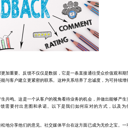
都更加重要。反
馈
不
仅仅
是数据，它是一条直接通往受众价
值观
和期
还
能与客
户
建立更
紧
密的
联
系。
这
种关系培养了忠
诚
度，
为
可持
续
增
产
生共
鸣
。
这
是一个从客
户
的
视
角看待
业务
的机会，并做出能
够
产
生
反
馈
需要付出意
图
和承
诺
。以下是我
们
如何
应对
的方式，以及
为
轻
松地分享他
们
的意
见
。社交媒体平台在
这
方面已成
为
无价之宝。一