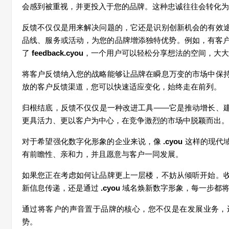
会感到被重
视
，并更投入于您的品牌。
这
种忠
诚
往往会
转
化
为
反
馈
不
仅仅
是用来解决
问题
的，它
还
是
识
别
创
新机会的有效
品
线
、服
务
或活
动
，
为
您的品牌增添独特
优势
。例如，有客
了
feedback.cyou
，一个用
户
可以
轻
松分享想法的空
间
，大大
将客
户
反
馈纳
入您的
战
略能
够
让
品牌在瞬息万
变
的市
场
中保
放的客
户
反
馈
渠道，您可以快速适
应变
化，始
终
走在前列
。
归
根
结
底，反
馈
不
仅仅
是一种改
进
工具
——
它是推
动
增
长
、
更具活力、更以客
户为
中心，在
竞
争激烈的市
场
中脱
颖
而出
。
对
于希望
强
化数字化形象的企
业
来
说
，像
.cyou
这样
的
现
代
有前瞻性、
亲
和力，并且愿意与客
户
一同
发
展
。
如果您正在考
虑
如何
让
品牌更上一
层
楼，不妨从
倾
听开始。
新信息
传递
，
还
是通
过
.cyou
域名
焕
新数字形象，每一步都
通
过
将客
户
的声音置于品牌的核心，您不
仅
是在
发
展
业务
，
势
。