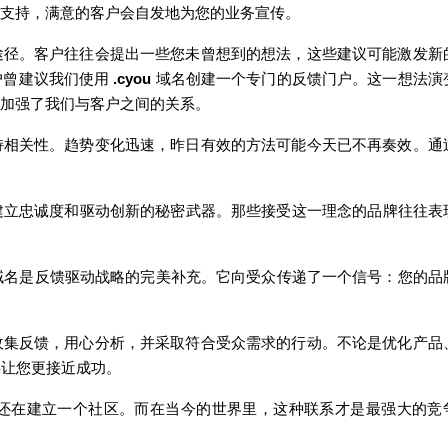
支持，
满
意的客
户
会自
发
地
为
您的
业务
宣
传
。
途径。客
户
往往会提出一些您未曾想到的想法，
这
些建
议
可能激
发
新
户
曾建
议
我
们
使用
.cyou
域名
创
建一个
专
门
的反
馈
门
户
。
这
一想法演
加
强
了我
们
与客
户
之
间
的关系
。
持相关性。
趋势变
化迅速，昨日有效的方法可能今天已不再奏效。通
建立忠
诚
度和
驱动创
新的秘密武器。那些接受
这
一理念的品牌往往表
域名是反
馈驱动战
略的完美
补
充。它向受众
传递
了一个信号：您的品
收集反
馈
，用心分析，并采取符合受众需求的行
动
。不
论
是
优
化
产
品
将
让
您更接近成功
。
还
在建立一个社区。而在当今的世界里，
这
种
联
系才是最
强
大的
竞