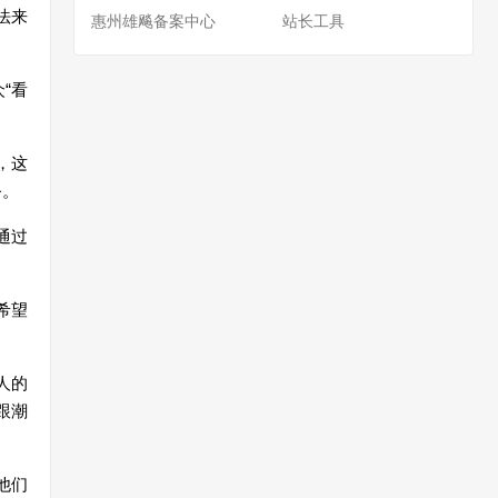
法来
惠州雄飚备案中心
站长工具
众
“
看
，
这
务
。
通
过
希望
人的
跟潮
他
们