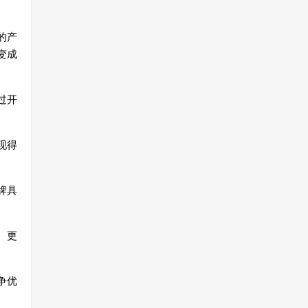
的
产
变
成
过
开
现
得
牌具
、更
争
优