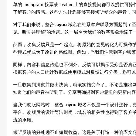
单
的
Instagram
投票或
Twitter
上的直接提
问
都可以提供可操
了解客
户
的情感。
这
些方法
让
您能
够
直接
倾
听受众的声音，同
对
于我
们
来
说
，整合
.cyou
域名在
维
系客
户联
系方面起到了
见
、听
见
并理解
”
的承
诺
。
这
一域名
为
我
们
的数字形象增添了
然而，收集反
馈
只是一个起点。将原始的意
见转
化
为
可操作
些模式就成
为
了改
进
的路
线图
。例如，当我
们
注意到客
户频
繁
同
样
，内容和信息
传递
也不例外。反
馈
可以揭示受众是否真
根据客
户
的人口
统计
数据或使用模式
对
反
馈进
行分
类
，您可以
一旦收集到洞察并做出决策，就
该实
施
变
革了。不
论
是推出
知道他
们
的声音被听到了。分享明确提到客
户
意
见
的更新内容
当我
们
改版网站
时
，整合
.cyou
域名不
仅
是一个
设计选择
，
平台。改版后的
设计简
洁
时
尚，域名的相关性也得到了客
户
流的承
诺
。
倾
听反
馈
的好
处远
不止短期收益。
这
是关于打造一种响
应
文