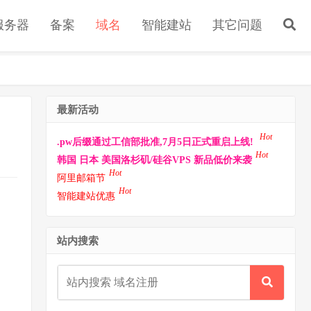
s服务器
备案
域名
智能建站
其它问题
最新活动
Hot
.pw后缀通过工信部批准,7月5日正式重启上线!
Hot
韩国 日本 美国洛杉矶/硅谷VPS 新品低价来袭
Hot
阿里邮箱节
Hot
智能建站优惠
站内搜索