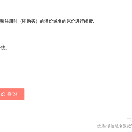
照注册时（即购买）的溢价域名的原价进行续费.
一致。
赞(
24
)
下
优质/溢价域名退款