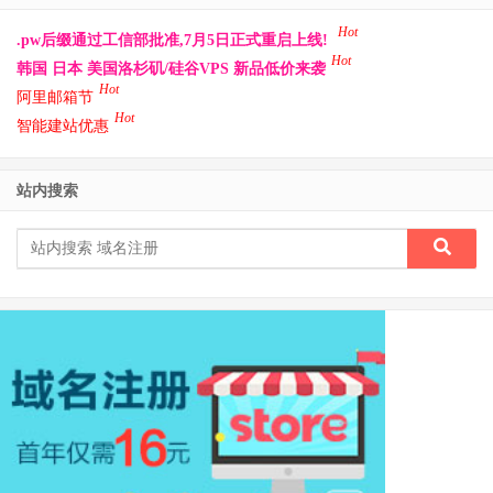
Hot
.pw后缀通过工信部批准,7月5日正式重启上线!
Hot
韩国 日本 美国洛杉矶/硅谷VPS 新品低价来袭
Hot
阿里邮箱节
Hot
智能建站优惠
站内搜索