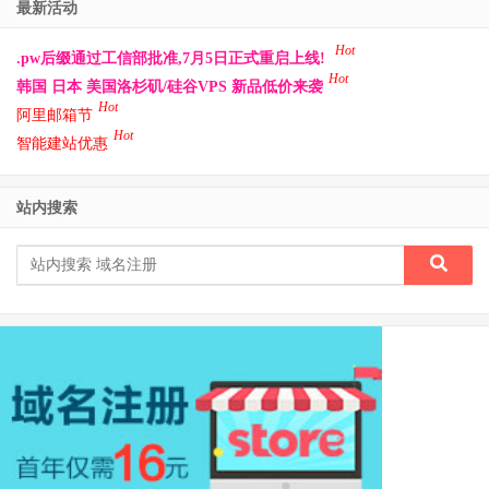
最新活动
Hot
.pw后缀通过工信部批准,7月5日正式重启上线!
Hot
韩国 日本 美国洛杉矶/硅谷VPS 新品低价来袭
Hot
阿里邮箱节
Hot
智能建站优惠
站内搜索