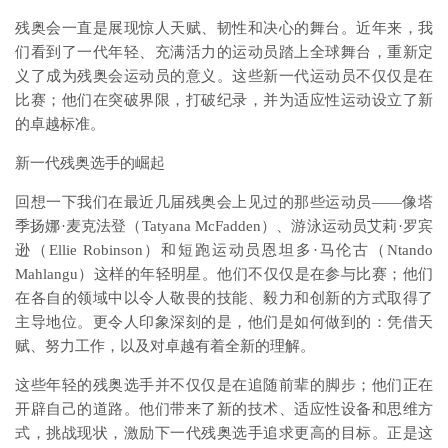
残奥会一直是展现惊人天赋、韧性和决心的舞台。近年来，我
们看到了一代年轻、充满活力的运动员踏上全球舞台，重新定
义了成为残奥会运动员的意义。这些新一代运动员不仅仅是在
比赛；他们在突破界限，打破纪录，并为适应性运动设立了新
的卓越标准。
新一代残奥选手的崛起
回想一下我们在最近几届残奥会上见过的那些运动员——像塔
季扬娜·麦克法登（Tatyana McFadden）、游泳运动员艾莉·罗宾
逊（Ellie Robinson）和短跑运动员恩坦多·马伦古（Ntando
Mahlangu）这样的年轻明星。他们不仅仅是在参与比赛；他们
在各自的领域中以令人敬畏的技能、毅力和创新的方式取得了
主导地位。更令人印象深刻的是，他们是如何做到的：凭借天
赋、努力工作，以及对卓越有着全新的理解。
这些年轻的残奥选手并不仅仅是在追随前辈的脚步；他们正在
开辟自己的道路。他们带来了新的技术、适应性设备和思维方
式，挑战现状，激励下一代残奥选手追求更高的目标。正是这