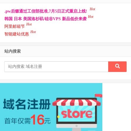
Hot
.pw后缀通过工信部批准,7月5日正式重启上线!
Hot
韩国 日本 美国洛杉矶/硅谷VPS 新品低价来袭
Hot
阿里邮箱节
Hot
智能建站优惠
站内搜索