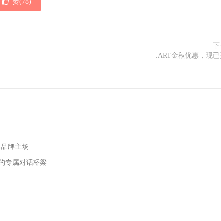
赞(
78
)
下
.ART金秋优惠，现
专属品牌主场
与用户的专属对话桥梁