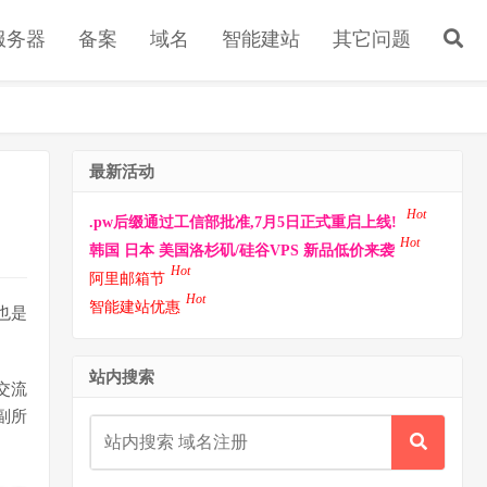
s服务器
备案
域名
智能建站
其它问题
最新活动
Hot
.pw后缀通过工信部批准,7月5日正式重启上线!
Hot
韩国 日本 美国洛杉矶/硅谷VPS 新品低价来袭
Hot
阿里邮箱节
Hot
智能建站优惠
也是
站内搜索
交流
副所