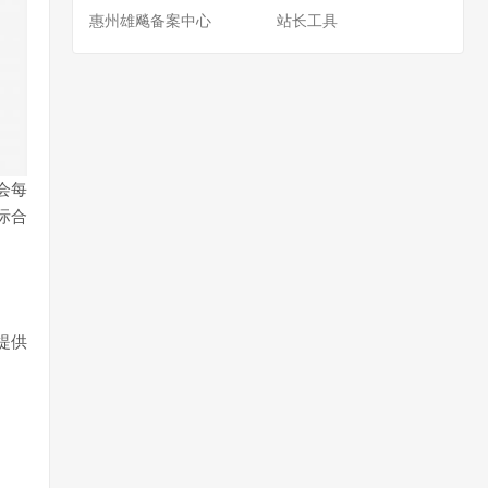
惠州雄飚备案中心
站长工具
会每
际合
提供