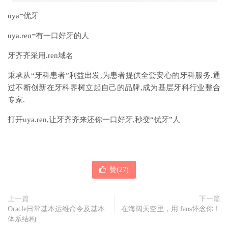
uya=优牙
uya.ren=有一口好牙的人
牙齐齐采用.ren域名
秉承从“牙科患者”利益出发,为患者提供全套安心的牙科服务.通
过不断创新在牙科界树立起自己的品牌,成为基层牙科行业整合
专家.
打开uya.ren,让牙齐齐来还你一口好牙,秒变“优牙”人
赞(
27
)
上一篇
下一篇
Oracle日常基本运维命令及基本
在海阔天空里，用.fans怀念你！
体系结构