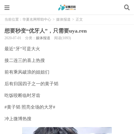
当前位置：
华夏名网帮助中心
>
媒体报道
>
正文
想要秒变“优牙人”，只需要uya.ren
2020-07-01
分类：
媒体报道
阅读(1093)
最近“牙”可是大火
接二连三的喜上热搜
前有乘风破浪的姐姐们
后有归国四子之一的黄子韬
吃饭咬断临时牙齿
#黄子韬 照亮全场的大牙#
冲上微博热搜